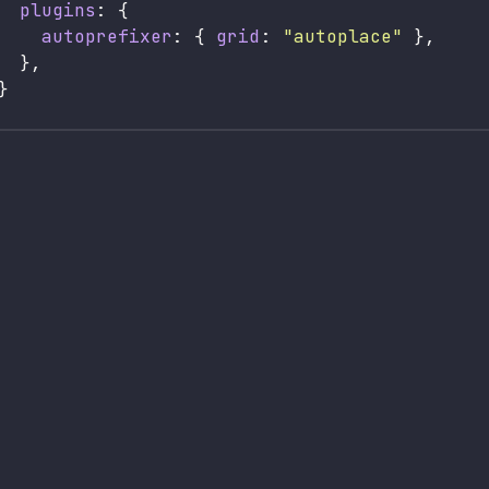
plugins
: {

autoprefixer
: { 
grid
: 
"autoplace"
 },

  },
