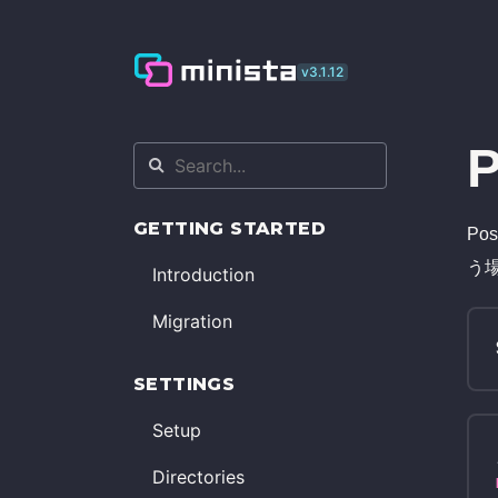
v
3.1.12
GETTING STARTED
Po
う場
Introduction
Migration
SETTINGS
Setup
Directories